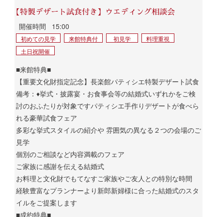
【特製デザート試食付き】ウエディング相談会
開催時間
15:00
初めての見学
来館特典付
初見学
料理重視
土日祝開催
■来館特典■
【重要文化財指定記念】長楽館パティシエ特製デザート試食
備考：♦挙式・披露宴・お食事会等の結婚式いずれかをご検
討のおふたりが対象ですパティシエ手作りデザートが食べら
れる豪華試食フェア
多彩な挙式スタイルの紹介や 雰囲気の異なる２つの会場のご
見学
個別のご相談など内容満載のフェア
ご家族に感謝を伝える結婚式
お料理と文化財でもてなすご家族やご友人との特別な時間
経験豊富なプランナーより新郎新婦様に合った結婚式のスタ
イルをご提案します
■成約特典■