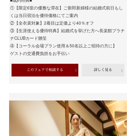
①【限定6室の優雅な滞在】ご新郎新婦様の結婚式前日もし
くは当日宿泊を優待価格にてご案内
②【全衣裳対象】2着目は定価より40％オフ
③【生涯使える優待特典】結婚式を挙げた方へ長楽館プラチ
ナCLUBカード贈呈
④【コーラル会場プラン使用＆50名以上ご招待の方に】
ゲストの交通費負担をお手伝い
このフェアで相談する
詳しく見る