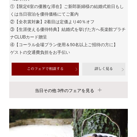
①【限定6室の優雅な滞在】ご新郎新婦様の結婚式前日もし
くは当日宿泊を優待価格にてご案内
②【全衣裳対象】2着目は定価より40％オフ
③【生涯使える優待特典】結婚式を挙げた方へ長楽館プラチ
ナCLUBカード贈呈
④【コーラル会場プラン使用＆50名以上ご招待の方に】
ゲストの交通費負担をお手伝い
このフェアで相談する
詳しく見る
当日その他 3件のフェアを見る