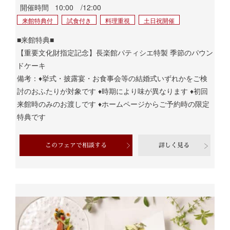
開催時間
10:00 /12:00
来館特典付
試食付き
料理重視
土日祝開催
■来館特典■
【重要文化財指定記念】長楽館パティシエ特製 季節のパウン
ドケーキ
備考：♦挙式・披露宴・お食事会等の結婚式いずれかをご検
討のおふたりが対象です ♦時期により味が異なります ♦初回
来館時のみのお渡しです ♦ホームページからご予約時の限定
特典です
このフェアで相談する
詳しく見る