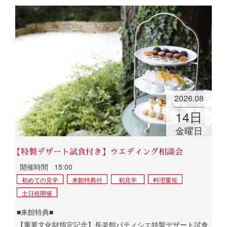
2026.08
14
日
金曜日
【特製デザート試食付き】ウエディング相談会
開催時間
15:00
初めての見学
来館特典付
初見学
料理重視
土日祝開催
■来館特典■
【重要文化財指定記念】長楽館パティシエ特製デザート試食