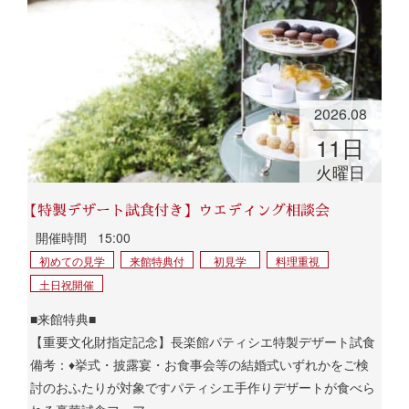
2026.08
11
日
火曜日
【特製デザート試食付き】ウエディング相談会
開催時間
15:00
初めての見学
来館特典付
初見学
料理重視
土日祝開催
■来館特典■
【重要文化財指定記念】長楽館パティシエ特製デザート試食
備考：♦挙式・披露宴・お食事会等の結婚式いずれかをご検
討のおふたりが対象ですパティシエ手作りデザートが食べら