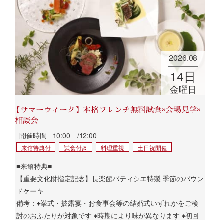
2026.08
14
日
金曜日
【サマーウィーク】本格フレンチ無料試食×会場見学×
相談会
開催時間
10:00 /12:00
来館特典付
試食付き
料理重視
土日祝開催
■来館特典■
【重要文化財指定記念】長楽館パティシエ特製 季節のパウン
ドケーキ
備考：♦挙式・披露宴・お食事会等の結婚式いずれかをご検
討のおふたりが対象です ♦時期により味が異なります ♦初回