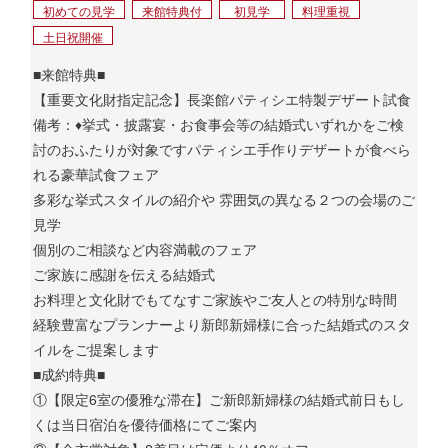
初めての見学
来館特典付
初見学
料理重視
土日祝開催
■来館特典■
【重要文化財指定記念】長楽館パティシエ特製デザート試食
備考：♦挙式・披露宴・お食事会等の結婚式いずれかをご検
討のおふたりが対象ですパティシエ手作りデザートが食べら
れる豪華試食フェア
多彩な挙式スタイルの紹介や 雰囲気の異なる２つの会場のご
見学
個別のご相談など内容満載のフェア
ご家族に感謝を伝える結婚式
お料理と文化財でもてなすご家族やご友人との特別な時間
経験豊富なプランナーより新郎新婦様に合った結婚式のスタ
イルをご提案します
■成約特典■
①【限定6室の優雅な滞在】ご新郎新婦様の結婚式前日もし
くは当日宿泊を優待価格にてご案内