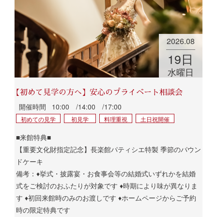
2026.08
19
日
水曜日
【初めて見学の方へ】安心のプライベート相談会
開催時間
10:00 /14:00 /17:00
初めての見学
初見学
料理重視
土日祝開催
■来館特典■
【重要文化財指定記念】長楽館パティシエ特製 季節のパウン
ドケーキ
備考：♦挙式・披露宴・お食事会等の結婚式いずれかを結婚
式をご検討のおふたりが対象です ♦時期により味が異なりま
す ♦初回来館時のみのお渡しです ♦ホームページからご予約
時の限定特典です