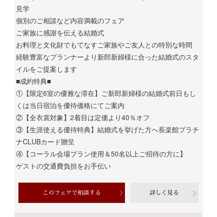
見学
個別のご相談など内容満載のフェア
ご家族に感謝を伝える結婚式
お料理と文化財でもてなすご家族やご友人との特別な時間
経験豊富なプランナーより新郎新婦様に合った結婚式のスタ
イルをご提案します
■成約特典■
①【限定6室の優雅な滞在】ご新郎新婦様の結婚式前日もし
くは当日宿泊を優待価格にてご案内
②【全衣裳対象】2着目は定価より40％オフ
③【生涯使える優待特典】結婚式を挙げた方へ長楽館プラチ
ナCLUBカード贈呈
④【コーラル会場プラン使用＆50名以上ご招待の方に】
ゲストの交通費負担をお手伝い
このフェアで相談する
詳しく見る