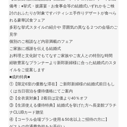
備考：♦挙式・披露宴・お食事会等の結婚式いずれかをご検
討のおふたりが対象ですパティシエ手作りデザートが食べら
れる豪華試食フェア
多彩な挙式スタイルの紹介や 雰囲気の異なる２つの会場のご
見学
個別のご相談など内容満載のフェア
ご家族に感謝を伝える結婚式
お料理と文化財でもてなすご家族やご友人との特別な時間
経験豊富なプランナーより新郎新婦様に合った結婚式のスタ
イルをご提案します
■成約特典■
①【限定6室の優雅な滞在】ご新郎新婦様の結婚式前日もし
くは当日宿泊を優待価格にてご案内
②【全衣裳対象】2着目は定価より40％オフ
③【生涯使える優待特典】結婚式を挙げた方へ長楽館プラチ
ナCLUBカード贈呈
④【コーラル会場プラン使用＆50名以上ご招待の方に】
ゲストの交通費負担をお手伝い