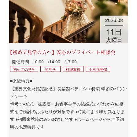
2026.08
11
日
火曜日
【初めて見学の方へ】安心のプライベート相談会
開催時間
10:00 /14:00 /17:00
初めての見学
初見学
料理重視
土日祝開催
■来館特典■
【重要文化財指定記念】長楽館パティシエ特製 季節のパウン
ドケーキ
備考：♦挙式・披露宴・お食事会等の結婚式いずれかを結婚
式をご検討のおふたりが対象です ♦時期により味が異なりま
す ♦初回来館時のみのお渡しです ♦ホームページからご予約
時の限定特典です