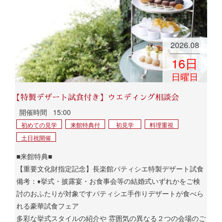
2026.08
16
日
日曜日
【特製デザート試食付き】ウエディング相談会
開催時間
15:00
初めての見学
来館特典付
初見学
料理重視
土日祝開催
■来館特典■
【重要文化財指定記念】長楽館パティシエ特製デザート試食
備考：♦挙式・披露宴・お食事会等の結婚式いずれかをご検
討のおふたりが対象ですパティシエ手作りデザートが食べら
れる豪華試食フェア
多彩な挙式スタイルの紹介や 雰囲気の異なる２つの会場のご