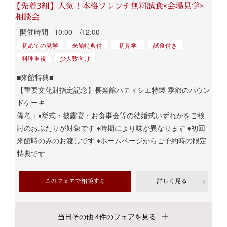
【先着3組】人気！本格フレンチ無料試食×会場見学×
相談会
開催時間
10:00 /12:00
初めての見学
来館特典付
初見学
試食付き
料理重視
少人数向け
■来館特典■
【重要文化財指定記念】長楽館パティシエ特製 季節のパウン
ドケーキ
備考：♦挙式・披露宴・お食事会等の結婚式いずれかをご検
討のおふたりが対象です ♦時期により味が異なります ♦初回
来館時のみのお渡しです ♦ホームページからご予約時の限定
特典です
このフェアで相談する
詳しく見る
当日その他 4件のフェアを見る