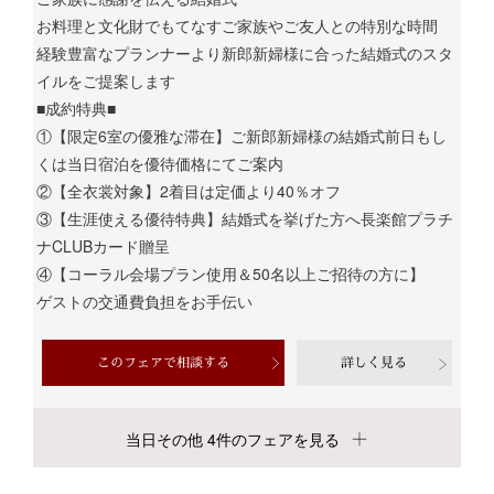
お料理と文化財でもてなすご家族やご友人との特別な時間
経験豊富なプランナーより新郎新婦様に合った結婚式のスタ
イルをご提案します
■成約特典■
①【限定6室の優雅な滞在】ご新郎新婦様の結婚式前日もし
くは当日宿泊を優待価格にてご案内
②【全衣裳対象】2着目は定価より40％オフ
③【生涯使える優待特典】結婚式を挙げた方へ長楽館プラチ
ナCLUBカード贈呈
④【コーラル会場プラン使用＆50名以上ご招待の方に】
ゲストの交通費負担をお手伝い
このフェアで相談する
詳しく見る
当日その他 4件のフェアを見る