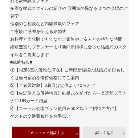
れる豪華試食フェア
多彩な挙式スタイルの紹介や 雰囲気の異なる２つの会場のご
見学
個別のご相談など内容満載のフェア
ご家族に感謝を伝える結婚式
お料理と文化財でもてなすご家族やご友人との特別な時間
経験豊富なプランナーより新郎新婦様に合った結婚式のスタ
イルをご提案します
■成約特典■
①【限定6室の優雅な滞在】ご新郎新婦様の結婚式前日もし
くは当日宿泊を優待価格にてご案内
②【全衣裳対象】2着目は定価より40％オフ
③【生涯使える優待特典】結婚式を挙げた方へ長楽館プラチ
ナCLUBカード贈呈
④【コーラル会場プラン使用＆50名以上ご招待の方に】
ゲストの交通費負担をお手伝い
このフェアで相談する
詳しく見る