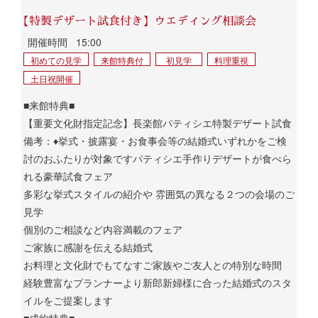
【特製デザート試食付き】ウエディング相談会
開催時間
15:00
初めての見学
来館特典付
初見学
料理重視
土日祝開催
■来館特典■
【重要文化財指定記念】長楽館パティシエ特製デザート試食
備考：♦挙式・披露宴・お食事会等の結婚式いずれかをご検
討のおふたりが対象ですパティシエ手作りデザートが食べら
れる豪華試食フェア
多彩な挙式スタイルの紹介や 雰囲気の異なる２つの会場のご
見学
個別のご相談など内容満載のフェア
ご家族に感謝を伝える結婚式
お料理と文化財でもてなすご家族やご友人との特別な時間
経験豊富なプランナーより新郎新婦様に合った結婚式のスタ
イルをご提案します
■成約特典■