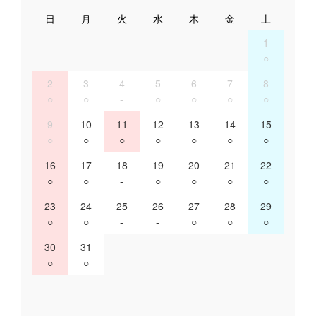
日
月
火
水
木
金
土
1
○
2
3
4
5
6
7
8
○
○
-
○
○
○
○
9
10
11
12
13
14
15
○
○
○
○
○
○
○
16
17
18
19
20
21
22
○
○
-
○
○
○
○
23
24
25
26
27
28
29
○
○
-
-
○
○
○
30
31
○
○