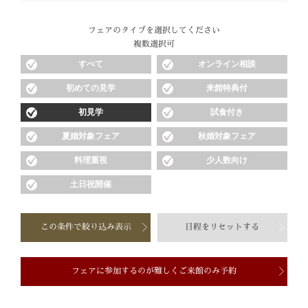
フェアのタイプを選択してください
複数選択可
すべて
オンライン相談
初めての見学
来館特典付
初見学
試食付き
夏婚対象フェア
秋婚対象フェア
料理重視
少人数向け
土日祝開催
この条件で絞り込み表示
日程をリセットする
フェアに参加するのが難しくご来館のみ予約