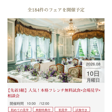
全184件のフェアを開催予定
2026.08
10
日
月曜日
【先着3組】人気！本格フレンチ無料試食×会場見学×
相談会
開催時間
10:00 /12:00
初めての見学
来館特典付
初見学
試食付き