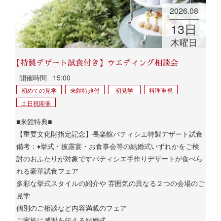
2026.08
13
日
木曜日
【特製デザート試食付き】ウエディング相談会
開催時間
15:00
初めての見学
来館特典付
初見学
料理重視
土日祝開催
■来館特典■
【重要文化財指定記念】長楽館パティシエ特製デザート試食
備考：♦挙式・披露宴・お食事会等の結婚式いずれかをご検
討のおふたりが対象ですパティシエ手作りデザートが食べら
れる豪華試食フェア
多彩な挙式スタイルの紹介や 雰囲気の異なる２つの会場のご
見学
個別のご相談など内容満載のフェア
ご家族に感謝を伝える結婚式