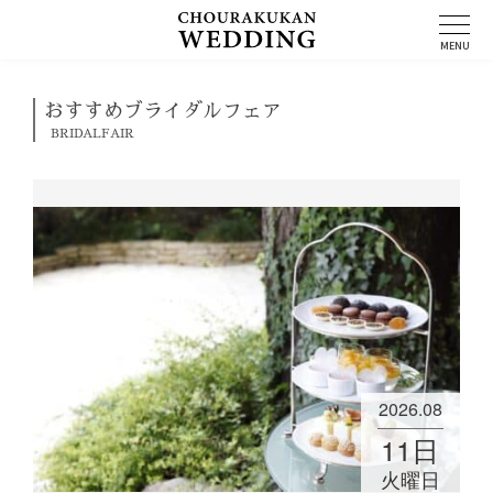
コ
ン
MENU
テ
ン
ツ
おすすめブライダルフェア
へ
BRIDALFAIR
ス
キ
ッ
プ
2026.08
11
日
火曜日