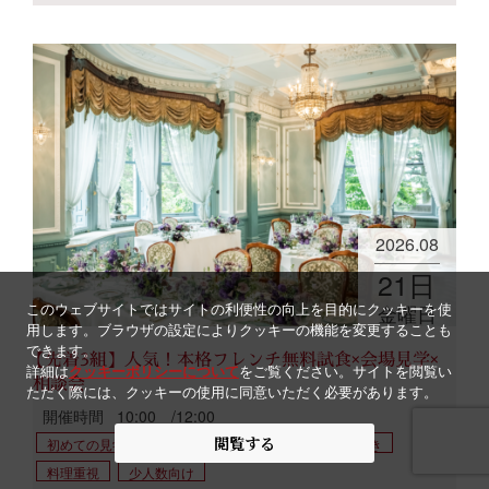
2026.08
21
日
このウェブサイトではサイトの利便性の向上を目的にクッキーを使
金曜日
用します。ブラウザの設定によりクッキーの機能を変更することも
できます。
【先着3組】人気！本格フレンチ無料試食×会場見学×
詳細は
クッキーポリシーについて
をご覧ください。サイトを閲覧い
相談会
ただく際には、クッキーの使用に同意いただく必要があります。
開催時間
10:00 /12:00
閲覧する
初めての見学
来館特典付
初見学
試食付き
料理重視
少人数向け