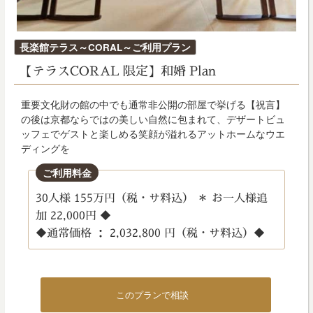
投
長楽館テラス～CORAL～ご利用プラン
稿
【テラスCORAL 限定】和婚 Plan
日:
重要文化財の館の中でも通常非公開の部屋で挙げる【祝言】
の後は京都ならではの美しい自然に包まれて、デザートビュ
ッフェでゲストと楽しめる笑顔が溢れるアットホームなウエ
ディングを
ご利用料金
30人様 155万円（税・サ料込） ＊ お一人様追
加 22,000円 ◆
◆通常価格 ： 2,032,800 円（税・サ料込）◆
このプランで相談