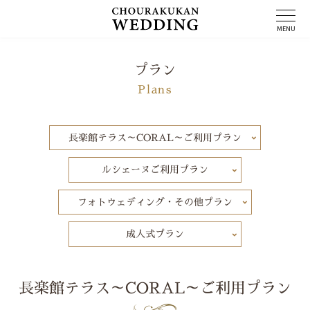
コ
ン
MENU
テ
ン
ツ
プラン
へ
Plans
ス
キ
ッ
プ
長楽館テラス～CORAL～ご利用プラン
ルシェーヌご利用プラン
フォトウェディング・その他プラン
成人式プラン
長楽館テラス～CORAL～ご利用プラン