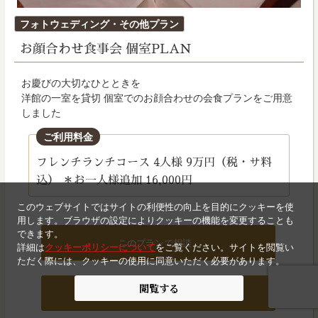
投
フォトウェディング・その他プラン
稿
お顔合わせ食事会 個室PLAN
日:
お慶びの大切なひとときを
洋館の一室を貸切 個室でのお顔合わせの会食プランをご用意
しました
ご利用料金
フレンチランチコース 4人様 9万円（税・サ料
込） ＊お一人様追加 16,000円
このウェブサイトではサイトの利便性の向上を目的にクッキーを使
用します。ブラウザの設定によりクッキーの機能を変更することも
できます。
このプランで相談
詳細は
クッキーポリシーについて
をご覧ください。サイトを閲覧い
ただく際には、クッキーの使用に同意いただく必要があります。
閲覧する
詳細を表示