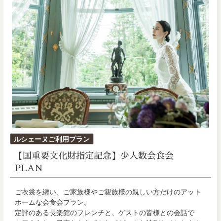
投
ルシェーヌご利用プラン
稿
【国重要文化財指定記念】少人数会食会
日:
PLAN
ご衣裳を纏い、ご家族様やご親族様の親しい方だけのアット
ホームな会食会プラン。
定評のある長楽館のフレンチと、ゲストの皆様との会話で