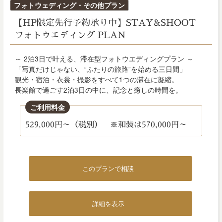
投
フォトウェディング・その他プラン
稿
【HP限定先行予約承り中】STAY&SHOOT
日:
フォトウエディング PLAN
～ 2泊3日で叶える、滞在型フォトウエディングプラン ～
「写真だけじゃない、“ふたりの旅路”を始める三日間」
観光・宿泊・衣裳・撮影をすべて1つの滞在に凝縮。
長楽館で過ごす2泊3日の中に、記念と癒しの時間を。
ご利用料金
529,000円～（税別） ※和装は570,000円～
このプランで相談
詳細を表示