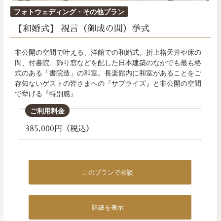
投
フォトウェディング・その他プラン
稿
【和婚式】 祝言（御成の間）挙式
日:
非公開の空間で叶える、洋館での和婚式。折上格天井や床の
間、付書院、飾り窓などを配した日本建築のなかでも最も格
式のある「書院造」の和室。長楽館内に和室があることをご
存知ないゲストの皆さまへの『サプライズ』と非公開の空間
で挙げる『特別感』
ご利用料金
385,000円（税込）
このプランで相談
詳細を表示