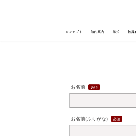
コ
ン
テ
ン
ツ
コンセプト
館内案内
挙式
披露
へ
ス
キ
ッ
プ
お名前
お名前(ふりがな)