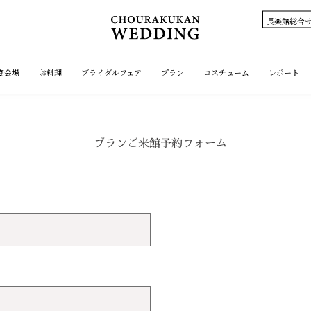
長楽館総合サ
宴会場
お料理
ブライダルフェア
プラン
コスチューム
レポート
プランご来館予約フォーム