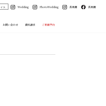
Wedding
PhotoWedding
長楽館
長楽館
イト.
お問い合わせ
資料請求
ご来館予約