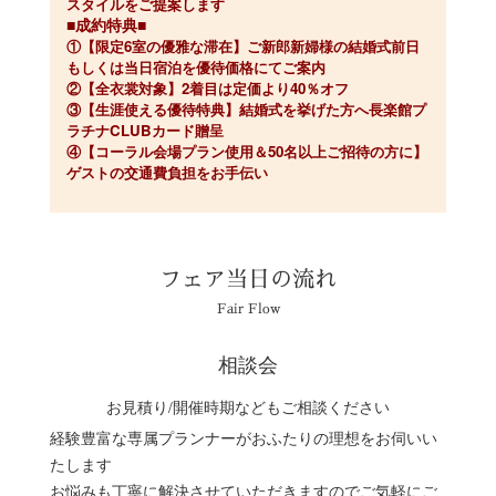
スタイルをご提案します
■成約特典■
①【限定6室の優雅な滞在】ご新郎新婦様の結婚式前日
もしくは当日宿泊を優待価格にてご案内
②【全衣裳対象】2着目は定価より40％オフ
③【生涯使える優待特典】結婚式を挙げた方へ長楽館プ
ラチナCLUBカード贈呈
④【コーラル会場プラン使用＆50名以上ご招待の方に】
ゲストの交通費負担をお手伝い
フェア当日の流れ
Fair Flow
相談会
お見積り/開催時期などもご相談ください
経験豊富な専属プランナーがおふたりの理想をお伺いい
たします
お悩みも丁寧に解決させていただきますのでご気軽にご