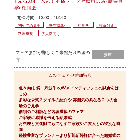
【先着3組】人気！本格フレンチ無料試食×会場見
学×相談会
開催時間
10:00 /12:00
初めての見学
来館特典付
初見学
試食付き
料理重視
少人数向け
フェア参加が難しくご来館だけ希望の
満席
方
このフェアの参加特典
魚＆肉(甘鯛・丹波牛)のWメインディッシュの試食をは
じめ
多彩な挙式スタイルの紹介や 雰囲気の異なる２つの会
場のご見学
個別のご相談など内容満載のフェア
ご家族に感謝を伝える結婚式
お料理と文化財でもてなすご家族やご友人との特別な時
間
経験豊富なプランナーより新郎新婦様に合った結婚式の