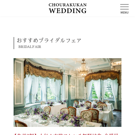
コ
ン
MENU
テ
ン
ツ
へ
ス
おすすめブライダルフェア
キ
BRIDALFAIR
ッ
プ