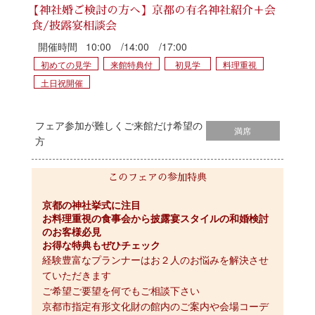
【神社婚ご検討の方へ】京都の有名神社紹介＋会
食/披露宴相談会
開催時間
10:00 /14:00 /17:00
初めての見学
来館特典付
初見学
料理重視
土日祝開催
フェア参加が難しくご来館だけ希望の
満席
方
このフェアの参加特典
京都の神社挙式に注目
お料理重視の食事会から披露宴スタイルの和婚検討
のお客様必見
お得な特典もぜひチェック
経験豊富なプランナーはお２人のお悩みを解決させ
ていただきます

ご希望ご要望を何でもご相談下さい

京都市指定有形文化財の館内のご案内や会場コーデ