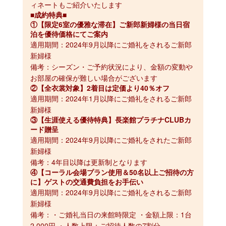
ィネートもご紹介いたします
■成約特典■
①【限定6室の優雅な滞在】ご新郎新婦様の当日宿
泊を優待価格にてご案内
適用期間：2024年9月以降にご婚礼をされるご新郎
新婦様

備考：シーズン・ご予約状況により、金額の変動や
お部屋の確保が難しい場合がございます
②【全衣裳対象】2着目は定価より40％オフ
適用期間：2024年1月以降にご婚礼をされるご新郎
新婦様
③【生涯使える優待特典】長楽館プラチナCLUBカ
ード贈呈
適用期間：2024年9月以降にご婚礼をされたご新郎
新婦様

備考：4年目以降は更新制となります
④【コーラル会場プラン使用＆50名以上ご招待の方
に】ゲストの交通費負担をお手伝い
適用期間：2024年9月以降にご婚礼をされるご新郎
新婦様

備考：・ご婚礼当日の来館時限定 ・金額上限：1台
2,000円 ・人数上限：ご招待人数の7割分