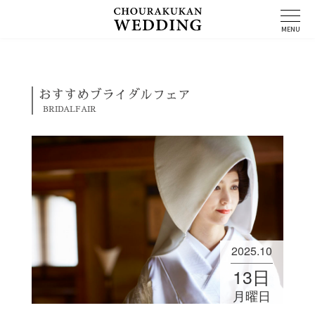
コ
ン
MENU
テ
ン
ツ
へ
ス
おすすめブライダルフェア
キ
BRIDALFAIR
ッ
プ
2025.10
13
日
月曜日