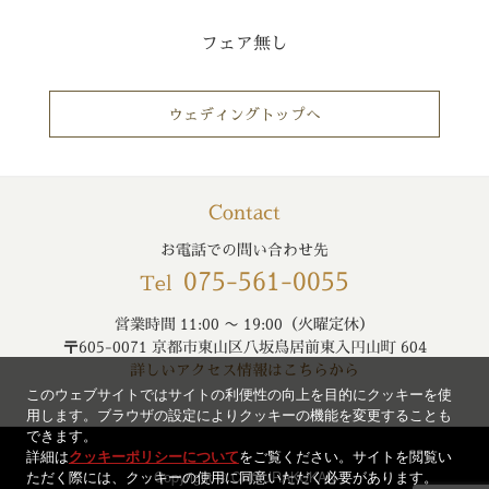
フェア無し
ウェディングトップへ
Contact
お電話での問い合わせ先
075-561-0055
Tel
営業時間 11:00 〜 19:00（火曜定休）
〒605-0071 京都市東山区八坂鳥居前東入円山町 604
詳しいアクセス情報はこちらから
このウェブサイトではサイトの利便性の向上を目的にクッキーを使
用します。ブラウザの設定によりクッキーの機能を変更することも
できます。
詳細は
クッキーポリシーについて
をご覧ください。サイトを閲覧い
ただく際には、クッキーの使用に同意いただく必要があります。
Copyright © CHOURAKUKAN