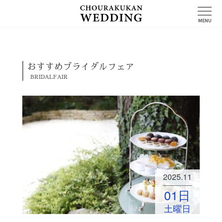
コ
ン
MENU
テ
ン
ツ
へ
ス
おすすめブライダルフェア
キ
BRIDALFAIR
ッ
プ
2025.11
01
日
土曜日