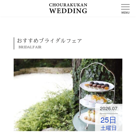
コ
ン
MENU
テ
ン
ツ
へ
ス
おすすめブライダルフェア
キ
BRIDALFAIR
ッ
プ
2026.07
25
日
土曜日