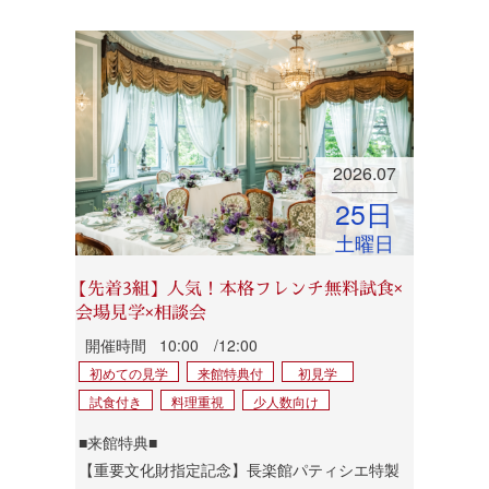
2026.07
25
日
土曜日
【先着3組】人気！本格フレンチ無料試食×
会場見学×相談会
開催時間
10:00 /12:00
初めての見学
来館特典付
初見学
試食付き
料理重視
少人数向け
■来館特典■
【重要文化財指定記念】長楽館パティシエ特製