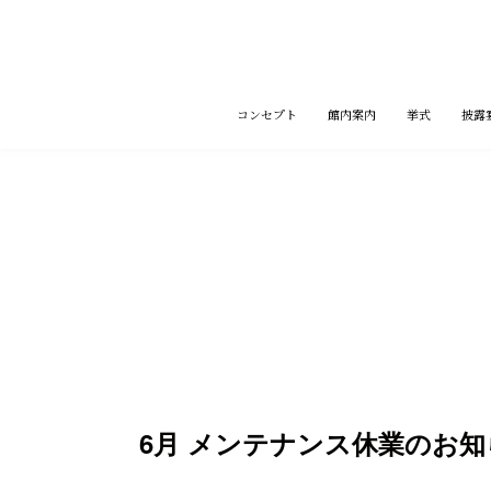
コ
ン
テ
ン
ツ
コンセプト
館内案内
挙式
披露
へ
ス
キ
ッ
プ
6月 メンテナンス休業のお知