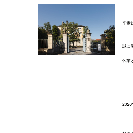
平素
誠に
休業
202
なお