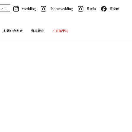
Wedding
PhotoWedding
長楽館
長楽館
イト.
お問い合わせ
資料請求
ご来館予約