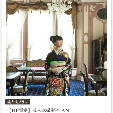
投
成人式プラン
稿
【HP限定】成人式撮影PLAN
日: