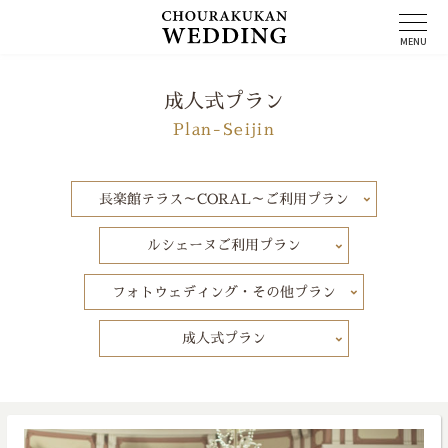
コ
ン
MENU
テ
ン
ツ
成人式プラン
へ
Plan-Seijin
ス
キ
ッ
プ
長楽館テラス～CORAL～ご利用プラン
ルシェーヌご利用プラン
フォトウェディング・その他プラン
成人式プラン