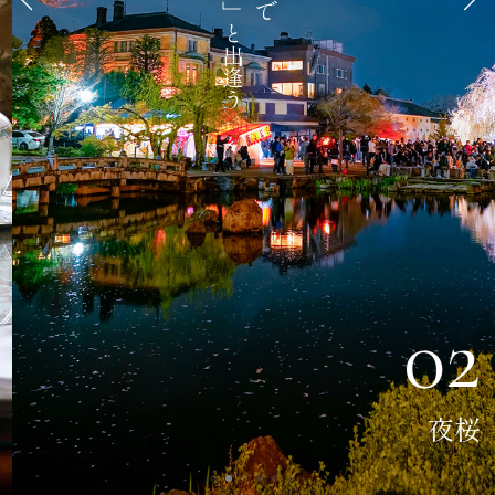
新しい「和」と出逢う
02
夜桜