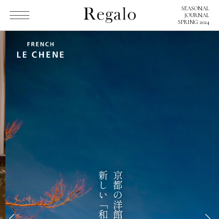
SEASONAL
SEASONAL
JOURNAL
JOURNAL
SPRING 2024
SPRING 2024
Regaloとは
京都の洋館で